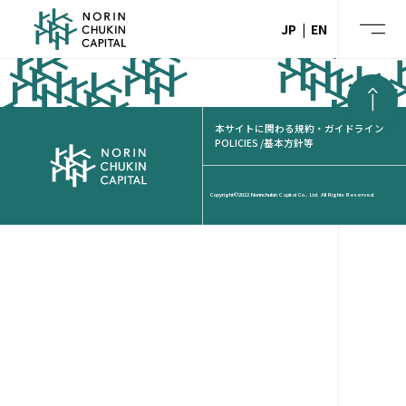
A biotech company producing rare plant-derived compounds via
microbial fermentation.
JP
EN
本サイトに関わる規約・ガイドライン
POLICIES /基本方針等
Copyright©2022 Norinchukin Capital Co., Ltd. All Rights Reserved.