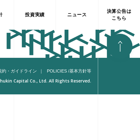
決
算
公
告
は
針
投
資
実
績
ニ
ュ
ー
ス
こ
ち
ら
規約・ガイドライン
POLICIES /基本方針等
kin Capital Co., Ltd. All Rights Reserved.