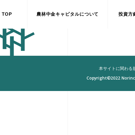
T
O
P
農
林
中
金
キ
ャ
ピ
タ
ル
に
つ
い
て
投
資
方
会
社
概
要
運
営
フ
ァ
ン
ド
本サイトに関わる
Copyright©2022 Norinchu